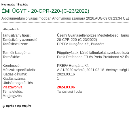
Nyomtatás
Bezárás
ÉMI ÜGYT - 20-CPR-220-(C-23/2022)
A dokumentum olvasás módban Anonymous számára 2026.AUG.09 09:23:34 CE
Alapadatok
Tanúsítvány típus:
Üzemi Gyártásellenőrzés Megfelelőségi Tanú
Tanúsítvány azonosító
20-CPR-220-(C-23/2022)
Tanúsított üzem:
PREFA Hungária Kft., Budaörs
Termék kategória:
Függönyfalak, külső falburkolat, szerkezetle
Termékkör:
Prefa Prefabond FR és Prefa Prefabond A2 típu
Kérelmező:
PREFA Hungária Kft.
Műszaki specifikáció:
A-81/2020 számú, 2021.02.18. érvényességi k
Kiadás dátuma:
2023.03.16
Kiadás száma:
1
Utolsó megerősítés:
Visszavonva:
2024.03.06
Témafelelős:
Tanúsitási Iroda
Megjegyzés:
Ugrás a lap tetejére