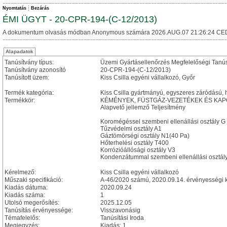
Nyomtatás
Bezárás
ÉMI ÜGYT - 20-CPR-194-(C-12/2013)
A dokumentum olvasás módban Anonymous számára 2026.AUG.07 21:26:24 CE
Alapadatok
Tanúsítvány típus:
Üzemi Gyártásellenőrzés Megfelelőségi Tanú
Tanúsítvány azonosító
20-CPR-194-(C-12/2013)
Tanúsított üzem:
Kiss Csilla egyéni vállalkozó, Győr
Termék kategória:
Kiss Csilla gyártmányú, egyszeres záródású, hő
Termékkör:
KÉMÉNYEK, FÜSTGÁZ-VEZETÉKEK ÉS KA
Alapvető jellemző Teljesítmény
Koromégéssel szembeni ellenállási osztály G
Tűzvédelmi osztály A1
Gáztömörségi osztály N1(40 Pa)
Hőterhelési osztály T400
Korrózióállósági osztály V3
Kondenzátummal szembeni ellenállási osztál
Kérelmező:
Kiss Csilla egyéni vállalkozó
Műszaki specifikáció:
A-46/2020 számú, 2020.09.14. érvényességi k
Kiadás dátuma:
2020.09.24
Kiadás száma:
1
Utolsó megerősítés:
2025.12.05
Tanúsítás érvényessége:
Visszavonásig
Témafelelős:
Tanúsítási Iroda
Megjegyzés:
Kiadás: 1.