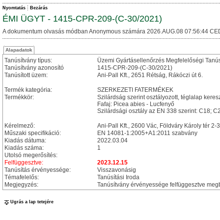
Nyomtatás
Bezárás
ÉMI ÜGYT - 1415-CPR-209-(C-30/2021)
A dokumentum olvasás módban Anonymous számára 2026.AUG.08 07:56:44 CE
Alapadatok
Tanúsítvány típus:
Üzemi Gyártásellenőrzés Megfelelőségi Tanú
Tanúsítvány azonosító
1415-CPR-209-(C-30/2021)
Tanúsított üzem:
Ani-Pall Kft., 2651 Rétság, Rákóczi út 6.
Termék kategória:
SZERKEZETI FATERMÉKEK
Termékkör:
Szilárdság szerint osztályozott, téglalap keres
Fafaj: Picea abies - Lucfenyő
Szilárdsági osztály az EN 338 szerint: C18; C
Kérelmező:
Ani-Pall Kft., 2600 Vác, Földváry Károly tér 2-3
Műszaki specifikáció:
EN 14081-1:2005+A1:2011 szabvány
Kiadás dátuma:
2022.03.04
Kiadás száma:
1
Utolsó megerősítés:
Felfüggesztve:
2023.12.15
Tanúsítás érvényessége:
Visszavonásig
Témafelelős:
Tanúsítási Iroda
Megjegyzés:
Tanúsítvány érvényessége felfüggesztve megbí
Ugrás a lap tetejére