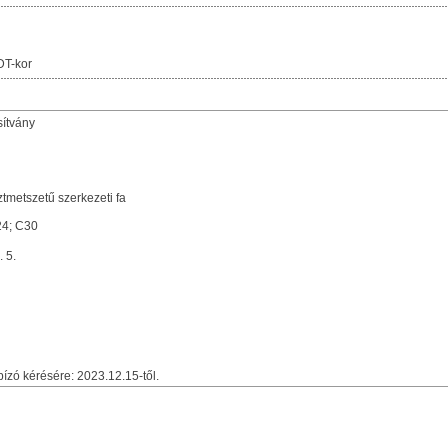
DT-kor
sítvány
ztmetszetű szerkezeti fa
24; C30
. 5.
zó kérésére: 2023.12.15-től.