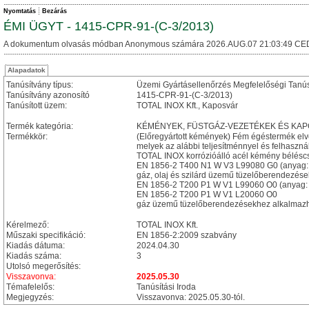
Nyomtatás
Bezárás
ÉMI ÜGYT - 1415-CPR-91-(C-3/2013)
A dokumentum olvasás módban Anonymous számára 2026.AUG.07 21:03:49 CE
Alapadatok
Tanúsítvány típus:
Üzemi Gyártásellenőrzés Megfelelőségi Tanú
Tanúsítvány azonosító
1415-CPR-91-(C-3/2013)
Tanúsított üzem:
TOTAL INOX Kft., Kaposvár
Termék kategória:
KÉMÉNYEK, FÜSTGÁZ-VEZETÉKEK ÉS KA
Termékkör:
(Előregyártott kémények) Fém égéstermék el
melyek az alábbi teljesítménnyel és felhasznál
TOTAL INOX korrózióálló acél kémény bélésc
EN 1856-2 T400 N1 W V3 L99080 G0 (anyag:
gáz, olaj és szilárd üzemű tüzelőberendezése
EN 1856-2 T200 P1 W V1 L99060 O0 (anyag: 
EN 1856-2 T200 P1 W V1 L20060 O0
gáz üzemű tüzelőberendezésekhez alkalmazhat
Kérelmező:
TOTAL INOX Kft.
Műszaki specifikáció:
EN 1856-2:2009 szabvány
Kiadás dátuma:
2024.04.30
Kiadás száma:
3
Utolsó megerősítés:
Visszavonva:
2025.05.30
Témafelelős:
Tanúsítási Iroda
Megjegyzés:
Visszavonva: 2025.05.30-tól.