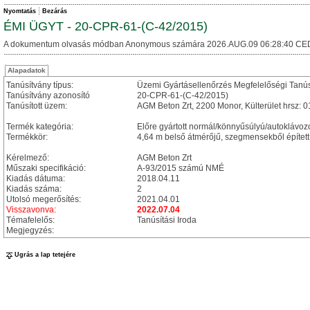
Nyomtatás
Bezárás
ÉMI ÜGYT - 20-CPR-61-(C-42/2015)
A dokumentum olvasás módban Anonymous számára 2026.AUG.09 06:28:40 CE
Alapadatok
Tanúsítvány típus:
Üzemi Gyártásellenőrzés Megfelelőségi Tanú
Tanúsítvány azonosító
20-CPR-61-(C-42/2015)
Tanúsított üzem:
AGM Beton Zrt, 2200 Monor, Külterület hrsz: 
Termék kategória:
Előre gyártott normál/könnyűsúlyú/autoklávoz
Termékkör:
4,64 m belső átmérőjű, szegmensekből épített
Kérelmező:
AGM Beton Zrt
Műszaki specifikáció:
A-93/2015 számú NMÉ
Kiadás dátuma:
2018.04.11
Kiadás száma:
2
Utolsó megerősítés:
2021.04.01
Visszavonva:
2022.07.04
Témafelelős:
Tanúsítási Iroda
Megjegyzés:
Ugrás a lap tetejére