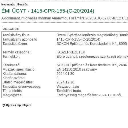
Nyomtatás
Bezárás
ÉMI ÜGYT - 1415-CPR-155-(C-20/2014)
A dokumentum olvasás módban Anonymous számára 2026.AUG.09 08:40:12 CE
Alapadatok
Tanúsítvány típus:
Üzemi Gyártásellenőrzés Megfelelőségi Tanú
Tanúsítvány azonosító
1415-CPR-155-(C-20/2014)
Tanúsított üzem:
SOKON Építőipari és Kereskedelmi Kft., 8095 
Termék kategória:
FASZERKEZETEK
Termékkör:
Előre gyártott, szeglemezes szerkezeti eleme
Kérelmező:
SOKON Épitőipari és Kereskedelmi Kft., 2484
Műszaki specifikáció:
EN 14250:2010 szabvány
Kiadás dátuma:
2024.01.30
Kiadás száma:
3
Utolsó megerősítés:
2024.12.10
Tanúsítás érvényessége:
Visszavonásig
Témafelelős:
Tanúsítási Iroda
Megjegyzés:
Érvényesség megerősítve: 2024.12.10-től.
Ugrás a lap tetejére