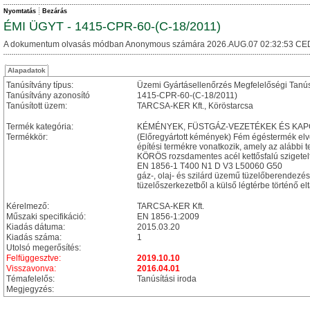
Nyomtatás
Bezárás
ÉMI ÜGYT - 1415-CPR-60-(C-18/2011)
A dokumentum olvasás módban Anonymous számára 2026.AUG.07 02:32:53 CE
Alapadatok
Tanúsítvány típus:
Üzemi Gyártásellenőrzés Megfelelőségi Tanú
Tanúsítvány azonosító
1415-CPR-60-(C-18/2011)
Tanúsított üzem:
TARCSA-KER Kft., Köröstarcsa
Termék kategória:
KÉMÉNYEK, FÜSTGÁZ-VEZETÉKEK ÉS KA
Termékkör:
(Előregyártott kémények) Fém égéstermék el
építési termékre vonatkozik, amely az alábbi te
KÖRÖS rozsdamentes acél kettősfalú szigetel
EN 1856-1 T400 N1 D V3 L50060 G50
gáz-, olaj- és szilárd üzemű tüzelőberendez
tüzelőszerkezetből a külső légtérbe történő el
Kérelmező:
TARCSA-KER Kft.
Műszaki specifikáció:
EN 1856-1:2009
Kiadás dátuma:
2015.03.20
Kiadás száma:
1
Utolsó megerősítés:
Felfüggesztve:
2019.10.10
Visszavonva:
2016.04.01
Témafelelős:
Tanúsítási iroda
Megjegyzés: