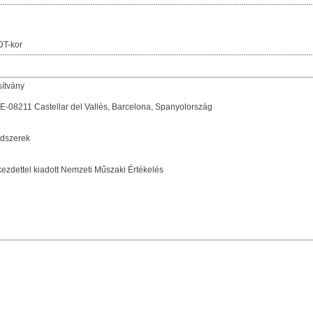
DT-kor
sítvány
, E-08211 Castellar del Vallès, Barcelona, Spanyolország
ndszerek
ezdettel kiadott Nemzeti Műszaki Értékelés