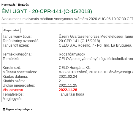
Nyomtatás
Bezárás
ÉMI ÜGYT - 20-CPR-141-(C-15/2018)
A dokumentum olvasás módban Anonymous számára 2026.AUG.06 10:07:30 CE
Alapadatok
Tanúsítvány típus:
Üzemi Gyártásellenőrzés Megfelelőségi Tanú
Tanúsítvány azonosító
20-CPR-141-(C-15/2018)
Tanúsított üzem:
CELO S.A., Roselló, 7 - Pol. Ind. La Bruguera
Termék kategória:
Rögzítőanyagok
Termékkör:
CELO Apolo gyártmányú rögzítéstechnikai re
Kérelmező:
CELO Hungária Kft.
Műszaki specifikáció:
A-22/2018 számú, 2018.03.10. érvényességi k
Kiadás dátuma:
2021.02.24
Kiadás száma:
2
Utolsó megerősítés:
2021.11.25
Visszavonva:
2022.11.28
Témafelelős:
Tanúsítási Iroda
Megjegyzés:
Ugrás a lap tetejére