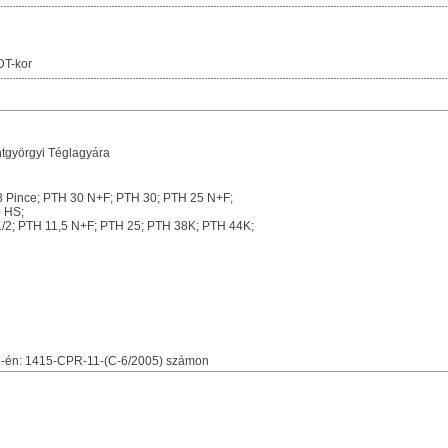
DT-kor
tgyörgyi Téglagyára
 Pince; PTH 30 N+F; PTH 30; PTH 25 N+F;
 HS;
/2; PTH 11,5 N+F; PTH 25; PTH 38K; PTH 44K;
25-én: 1415-CPR-11-(C-6/2005) számon