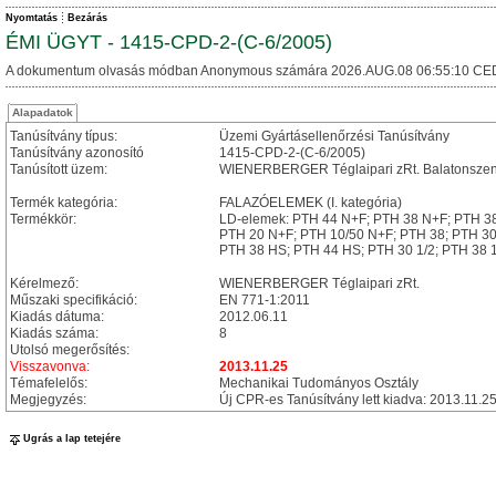
Nyomtatás
Bezárás
ÉMI ÜGYT - 1415-CPD-2-(C-6/2005)
A dokumentum olvasás módban Anonymous számára 2026.AUG.08 06:55:10 CE
Alapadatok
Tanúsítvány típus:
Üzemi Gyártásellenőrzési Tanúsítvány
Tanúsítvány azonosító
1415-CPD-2-(C-6/2005)
Tanúsított üzem:
WIENERBERGER Téglaipari zRt. Balatonszen
Termék kategória:
FALAZÓELEMEK (I. kategória)
Termékkör:
LD-elemek: PTH 44 N+F; PTH 38 N+F; PTH 38
PTH 20 N+F; PTH 10/50 N+F; PTH 38; PTH 30
PTH 38 HS; PTH 44 HS; PTH 30 1/2; PTH 38 1
Kérelmező:
WIENERBERGER Téglaipari zRt.
Műszaki specifikáció:
EN 771-1:2011
Kiadás dátuma:
2012.06.11
Kiadás száma:
8
Utolsó megerősítés:
Visszavonva:
2013.11.25
Témafelelős:
Mechanikai Tudományos Osztály
Megjegyzés:
Új CPR-es Tanúsítvány lett kiadva: 2013.11.
Ugrás a lap tetejére