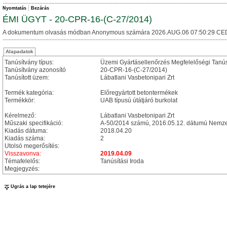
Nyomtatás
Bezárás
ÉMI ÜGYT - 20-CPR-16-(C-27/2014)
A dokumentum olvasás módban Anonymous számára 2026.AUG.06 07:50:29 CE
Alapadatok
Tanúsítvány típus:
Üzemi Gyártásellenőrzés Megfelelőségi Tanú
Tanúsítvány azonosító
20-CPR-16-(C-27/2014)
Tanúsított üzem:
Lábatlani Vasbetonipari Zrt
Termék kategória:
Előregyártott betontermékek
Termékkör:
UAB típusú útátjáró burkolat
Kérelmező:
Lábatlani Vasbetonipari Zrt
Műszaki specifikáció:
A-50/2014 számú, 2016.05.12. dátumú Nemzet
Kiadás dátuma:
2018.04.20
Kiadás száma:
2
Utolsó megerősítés:
Visszavonva:
2019.04.09
Témafelelős:
Tanúsítási Iroda
Megjegyzés:
Ugrás a lap tetejére