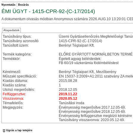
Nyomtatás
Bezárás
ÉMI ÜGYT - 1415-CPR-92-(C-17/2014)
A dokumentum olvasás módban Anonymous számára 2026.AUG.10 13:20:01 CE
Alapadatok
Tanúsítvány típus:
Üzemi Gyártásellenőrzés Megfelelőségi Tanú
Tanúsítvány azonosító
1415-CPR-92-(C-17/2014)
Tanúsított üzem:
Berényi Téglaipari Kft.
Termék kategória:
ELŐRE GYÁRTOTT NORMÁLBETON TERMÉ
Termékkör:
Égetett agyag béléstestek:
FB 60/19 vázkerámia födémbéléstest
Kérelmező:
Berényi Téglaipari Kft., Mezőberény
Műszaki specifikáció:
EN 15037-3:2009+A1:2011 szabvány ZA mellé
Kiadás dátuma:
2015.08.28
Kiadás száma:
1
Utolsó megerősítés:
2018.12.05
Felfüggesztve:
2019.11.22
Visszavonva:
2020.05.12
Témafelelős:
Tanúsítási iroda
Megjegyzés:
Érvényesség megerősítve:2017.12.05-től.
Érvényesség megerősítve:2018.12.05-től.
Érvényesség felfüggesztve megbízó kérésére 
Tanúsítvány visszavonva: 2020.05.12-től.
Ugrás a lap tetejére