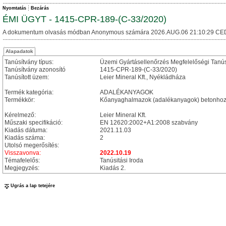
Nyomtatás
Bezárás
ÉMI ÜGYT - 1415-CPR-189-(C-33/2020)
A dokumentum olvasás módban Anonymous számára 2026.AUG.06 21:10:29 CE
Alapadatok
Tanúsítvány típus:
Üzemi Gyártásellenőrzés Megfelelőségi Tanú
Tanúsítvány azonosító
1415-CPR-189-(C-33/2020)
Tanúsított üzem:
Leier Mineral Kft., Nyékládháza
Termék kategória:
ADALÉKANYAGOK
Termékkör:
Kőanyaghalmazok (adalékanyagok) betonhoz
Kérelmező:
Leier Mineral Kft.
Műszaki specifikáció:
EN 12620:2002+A1:2008 szabvány
Kiadás dátuma:
2021.11.03
Kiadás száma:
2
Utolsó megerősítés:
Visszavonva:
2022.10.19
Témafelelős:
Tanúsitási Iroda
Megjegyzés:
Kiadás 2.
Ugrás a lap tetejére