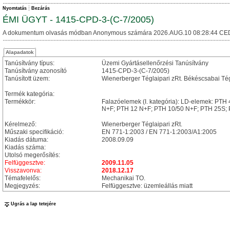
Nyomtatás
Bezárás
ÉMI ÜGYT - 1415-CPD-3-(C-7/2005)
A dokumentum olvasás módban Anonymous számára 2026.AUG.10 08:28:44 CE
Alapadatok
Tanúsítvány típus:
Üzemi Gyártásellenőrzési Tanúsítvány
Tanúsítvány azonosító
1415-CPD-3-(C-7/2005)
Tanúsított üzem:
Wienerberger Téglaipari zRt. Békéscsabai Té
Termék kategória:
Termékkör:
Falazóelemek (I. kategória): LD-elemek: PT
N+F; PTH 12 N+F; PTH 10/50 N+F; PTH 25S; 
Kérelmező:
Wienerberger Téglaipari zRt.
Műszaki specifikáció:
EN 771-1:2003 / EN 771-1:2003/A1:2005
Kiadás dátuma:
2008.09.09
Kiadás száma:
Utolsó megerősítés:
Felfüggesztve:
2009.11.05
Visszavonva:
2018.12.17
Témafelelős:
Mechanikai TO.
Megjegyzés:
Felfüggesztve: üzemleállás miatt
Ugrás a lap tetejére