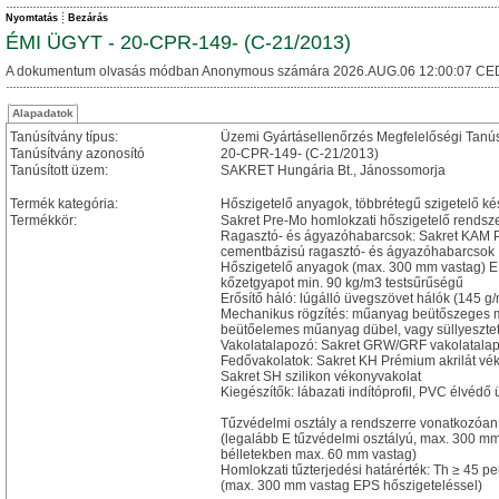
Nyomtatás
Bezárás
ÉMI ÜGYT - 20-CPR-149- (C-21/2013)
A dokumentum olvasás módban Anonymous számára 2026.AUG.06 12:00:07 CE
Alapadatok
Tanúsítvány típus:
Üzemi Gyártásellenőrzés Megfelelőségi Tanú
Tanúsítvány azonosító
20-CPR-149- (C-21/2013)
Tanúsított üzem:
SAKRET Hungária Bt., Jánossomorja
Termék kategória:
Hőszigetelő anyagok, többrétegű szigetelő ké
Termékkör:
Sakret Pre-Mo homlokzati hőszigetelő rendsz
Ragasztó- és ágyazóhabarcsok: Sakret KAM 
cementbázisú ragasztó- és ágyazóhabarcsok
Hőszigetelő anyagok (max. 300 mm vastag) EPS 
kőzetgyapot min. 90 kg/m3 testsűrűségű
Erősítő háló: lúgálló üvegszövet hálók (145 
Mechanikus rögzítés: műanyag beütőszeges 
beütőelemes műanyag dübel, vagy süllyeszte
Vakolatalapozó: Sakret GRW/GRF vakolatala
Fedővakolatok: Sakret KH Prémium akrilát véko
Sakret SH szilikon vékonyvakolat
Kiegészítők: lábazati indítóprofil, PVC élvédő
Tűzvédelmi osztály a rendszerre vonatkozóan:
(legalább E tűzvédelmi osztályú, max. 300 mm
bélletekben max. 60 mm vastag)
Homlokzati tűzterjedési határérték: Th ≥ 45 pe
(max. 300 mm vastag EPS hőszigeteléssel)