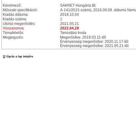
Kérelmező:
SAKRET Hungária Bt.
Műszaki specifikáció:
A-141/2015 számú, 2016.09.09. dátumú Nemze
Kiadás dátuma:
2018.10.04
Kiadás száma:
1
Utolsó megerősítés:
2021.05.21
Visszavonva:
2022.04.28
Témafelelős:
Tanúsitási Iroda
Megjegyzés:
Megerősítve: 2019.03.11-től
Érvényesség megerősítve: 2020.11.17-től
Érvényesség megerősítve: 2021.05.21-től
Ugrás a lap tetejére