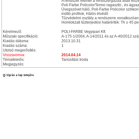
A rendszer elemei a rendszergazda általi kisz
Poli-Farbe PolicolorTermo ragasztó-, és ágya
Üvegszövet háló, Poli-Farbe Policolor szilikon
indító profilok, Hálós élvédő
Tűzvédelmi osztály a rendszerre vonatkozóan:
Homlokzati tűzterjedési határérték: Th ≥ 45 pe
Kérelmező:
POLI-FARBE Vegyipari Kft.
Műszaki specifikáció:
A-175-1/2004, A-14/2011 és az A-40/2012 sz
Kiadás dátuma:
2013.10.31
Kiadás száma:
1
Utolsó megerősítés:
Visszavonva:
2014.04.14
Témafelelős:
Tanúsítási Iroda
Megjegyzés:
Ugrás a lap tetejére