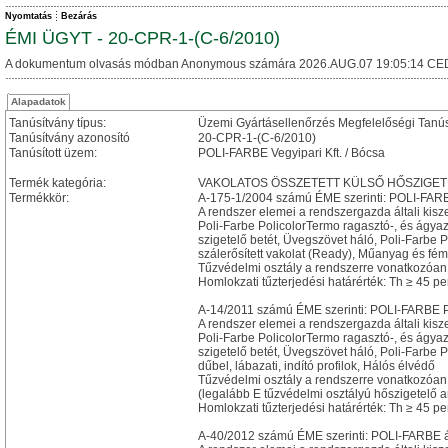
Nyomtatás
Bezárás
ÉMI ÜGYT - 20-CPR-1-(C-6/2010)
A dokumentum olvasás módban Anonymous számára 2026.AUG.07 19:05:14 CE
Alapadatok
Tanúsítvány típus:
Üzemi Gyártásellenőrzés Megfelelőségi Tanú
Tanúsítvány azonosító
20-CPR-1-(C-6/2010)
Tanúsított üzem:
POLI-FARBE Vegyipari Kft. / Bócsa
Termék kategória:
VAKOLATOS ÖSSZETETT KÜLSŐ HŐSZIGET
Termékkör:
A-175-1/2004 számú ÉME szerinti: POLI-FARBE 
A rendszer elemei a rendszergazda általi kisz
Poli-Farbe PolicolorTermo ragasztó-, és ágy
szigetelő betét, Üvegszövet háló, Poli-Farbe P
szálerősített vakolat (Ready), Műanyag és fém 
Tűzvédelmi osztály a rendszerre vonatkozóan 
Homlokzati tűzterjedési határérték: Th ≥ 45 pe
A-14/2011 számú ÉME szerinti: POLI-FARBE Po
A rendszer elemei a rendszergazda általi kisz
Poli-Farbe PolicolorTermo ragasztó-, és ágy
szigetelő betét, Üvegszövet háló, Poli-Farbe P
dűbel, lábazati, indító profilok, Hálós élvédő
Tűzvédelmi osztály a rendszerre vonatkozóan
(legalább E tűzvédelmi osztályú hőszigetelő a
Homlokzati tűzterjedési határérték: Th ≥ 45 pe
A-40/2012 számú ÉME szerinti: POLI-FARBE á