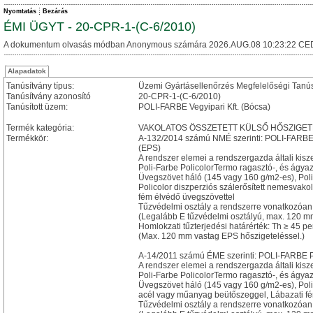
Nyomtatás
Bezárás
ÉMI ÜGYT - 20-CPR-1-(C-6/2010)
A dokumentum olvasás módban Anonymous számára 2026.AUG.08 10:23:22 CE
Alapadatok
Tanúsítvány típus:
Üzemi Gyártásellenőrzés Megfelelőségi Tanú
Tanúsítvány azonosító
20-CPR-1-(C-6/2010)
Tanúsított üzem:
POLI-FARBE Vegyipari Kft. (Bócsa)
Termék kategória:
VAKOLATOS ÖSSZETETT KÜLSŐ HŐSZIGET
Termékkör:
A-132/2014 számú NMÉ szerinti: POLI-FARBE Po
(EPS)
A rendszer elemei a rendszergazda általi kisz
Poli-Farbe PolicolorTermo ragasztó-, és ágya
Üvegszövet háló (145 vagy 160 g/m2-es), Poli-
Policolor diszperziós szálerősített nemesvak
fém élvédő üvegszövettel
Tűzvédelmi osztály a rendszerre vonatkozóan:
(Legalább E tűzvédelmi osztályú, max. 120 m
Homlokzati tűzterjedési határérték: Th ≥ 45 pe
(Max. 120 mm vastag EPS hőszigeteléssel.)
A-14/2011 számú ÉME szerinti: POLI-FARBE Pol
A rendszer elemei a rendszergazda általi kisz
Poli-Farbe PolicolorTermo ragasztó-, és ágya
Üvegszövet háló (145 vagy 160 g/m2-es), Poli-
acél vagy műanyag beütőszeggel, Lábazati fém
Tűzvédelmi osztály a rendszerre vonatkozóan: