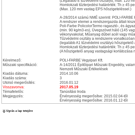
(Legalább E tűzvédelmi osztályú, max. 120 m
Homlokzati tűzterjedési határérték: Th ≥ 45 pe
(Max. 120 mm vastag EPS hőszigeteléssel.)
A-28/2014 számú NMÉ szerinti: POLI-FARBE Po
A rendszer elemei a rendszergazda általi kisz
Poli-Farbe PolicolorTermo ragasztó-, és ágya
(min. 90 kg/m3-es), Üvegszövet háló (145 vagy 
vékonyvakolat, Műanyag dűbel acél vagy műan
Tűzvédelmi osztály a rendszerre vonatkozóan:
(legalább A1 tűzvédelmi osztályú hőszigetelő
Homlokzati tűzterjedési határérték: Th ≥ 45 pe
(A hőszigetelő anyag vastagsági korlátozása n
Kérelmező:
POLI-FARBE Vegyipari Kft.
Műszaki specifikáció:
A-14/2011 Építőipari Műszaki Engedély, vala
Nemzeti Műszaki Értékelések
Kiadás dátuma:
2014.10.06
Kiadás száma:
3
Utolsó megerősítés:
2016.01.12
Visszavonva:
2017.05.19
Témafelelős:
Tanúsítási Iroda
Megjegyzés:
Érvényesség megerősítve: 2015.02.04-től
Érvényesség megerősítve: 2016.01.12-től
Ugrás a lap tetejére