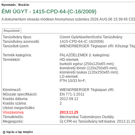
Nyomtatás
Bezárás
ÉMI ÜGYT - 1415-CPD-64-(C-16/2009)
A dokumentum olvasás módban Anonymous számára 2026.AUG.06 15:39:45 CE
Alapadatok
Tanúsítvány típus:
Üzemi Gyártásellenőrzési Tanúsítvány
Tanúsítvány azonosító
1415-CPD-64-(C-16/2009)
Tanúsított üzem:
WIENERBERGER Téglaipari zRt. Kőszegi Tég
Termék kategória:
FALAZÓELEMEK (I. kategória)
Termékkör:
HD-elemek:
burkoló egész (250x120x65 mm);
kisméretű tömör (120x250x65 mm);
kisméretű lyukas (120x250x65 mm);
LD-elemek:
PTH 10/33 N+F;
Kérelmező:
WIENERBERGER Téglaipari zRt.
Műszaki specifikáció:
EN 771-1:2011
Kiadás dátuma:
2012.09.12
Kiadás száma:
2
Utolsó megerősítés:
Visszavonva:
2013.11.25
Témafelelős:
Mechanikai Tudományos Osztály
Megjegyzés:
Új CPR-es Tanúsítvány lett kiadva: 2013.11
Ugrás a lap tetejére