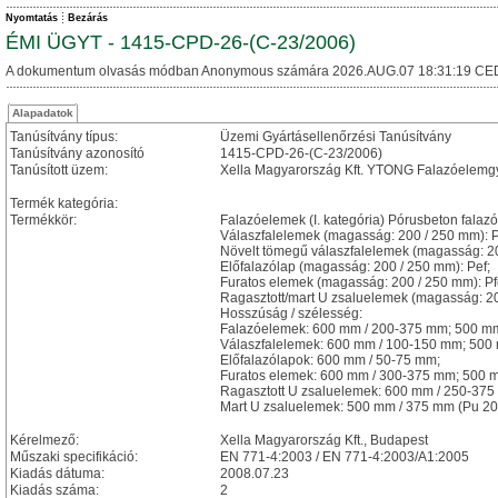
Nyomtatás
Bezárás
ÉMI ÜGYT - 1415-CPD-26-(C-23/2006)
A dokumentum olvasás módban Anonymous számára 2026.AUG.07 18:31:19 CE
Alapadatok
Tanúsítvány típus:
Üzemi Gyártásellenőrzési Tanúsítvány
Tanúsítvány azonosító
1415-CPD-26-(C-23/2006)
Tanúsított üzem:
Xella Magyarország Kft. YTONG Falazóelemg
Termék kategória:
Termékkör:
Falazóelemek (I. kategória) Pórusbeton fala
Válaszfalelemek (magasság: 200 / 250 mm): 
Növelt tömegű válaszfalelemek (magasság: 2
Előfalazólap (magasság: 200 / 250 mm): Pef;
Furatos elemek (magasság: 200 / 250 mm): Pfe
Ragasztott/mart U zsaluelemek (magasság: 20
Hosszúság / szélesség:
Falazóelemek: 600 mm / 200-375 mm; 500 mm
Válaszfalelemek: 600 mm / 100-150 mm; 500 
Előfalazólapok: 600 mm / 50-75 mm;
Furatos elemek: 600 mm / 300-375 mm; 500 m
Ragasztott U zsaluelemek: 600 mm / 250-375 
Mart U zsaluelemek: 500 mm / 375 mm (Pu 20,
Kérelmező:
Xella Magyarország Kft., Budapest
Műszaki specifikáció:
EN 771-4:2003 / EN 771-4:2003/A1:2005
Kiadás dátuma:
2008.07.23
Kiadás száma:
2