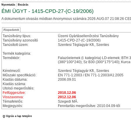
Nyomtatás
Bezárás
ÉMI ÜGYT - 1415-CPD-27-(C-19/2006)
A dokumentum olvasás módban Anonymous számára 2026.AUG.07 21:08:26 CE
Alapadatok
Tanúsítvány típus:
Üzemi Gyártásellenőrzési Tanúsítvány
Tanúsítvány azonosító
1415-CPD-27-(C-19/2006)
Tanúsított üzem:
Szentesi Téglagyár Kft., Szentes
Termék kategória:
Termékkör:
Falazóelemek (I. kategória) LD-elemek: BTH
(380*100*240); Sz B30 (300*175*140); Kurc
Kérelmező:
Szentesi Téglagyár Kft., Szentes
Műszaki specifikáció:
EN 771-1:2003 / EN 771-1:2003/A1:2005
Kiadás dátuma:
2006.09.01
Kiadás száma:
Utolsó megerősítés:
Felfüggesztve:
2010.12.06
Visszavonva:
2012.12.06
Témafelelős:
Szegedi MÁ.
Megjegyzés:
Fenntartás megerősítve: 2010.04.09-től
Ugrás a lap tetejére