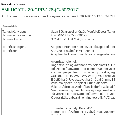
Nyomtatás
Bezárás
ÉMI ÜGYT - 20-CPR-128-(C-50/2017)
A dokumentum olvasás módban Anonymous számára 2026.AUG.10 12:30:24 CE
Alapadatok
Tanúsítvány típus:
Üzemi Gyártásellenőrzés Megfelelőségi Tanú
Tanúsítvány azonosító
20-CPR-128-(C-50/2017)
Tanúsított üzem:
S.C. ADEPLAST S.A., Románia
Termék kategória:
Adeplast Izotherm homlokzati hőszigetelő ren
Termékkör:
A-94/2017 számú NMÉ szerinti:
Adeplast Izotherm homlokzati hőszigetelő ren
A rendszer elemei:
Ragasztó- és ágyazóhabarcs: Adeplast PS-P p
Hőszigetelő anyagok: legfeljebb 300 mm va
szabványos jelölésű, normál vagy grafitos, l
CS(10)30-TR10-AW1-WS-WL(P)-MU1 szabványos 
Erősítő háló: Üvegszövet háló, lúgálló, min. 
Vakolatalapozó: Adeplast Grund alapozó
Vakolat: Adeplast Aeria Plast texturált vakolat 
Mechanikus rögzítés: Műanyag vagy fém beü
süllyesztett fém csavaros műanyag dübel, va
Kiegészítők: Lábazati fém indítóprofil, PVC v
Tűzvédelmi osztály: B-s2, d0*
(legalább E tűzvédelmi osztályú, max. 300 m