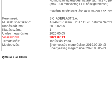
Homlokzati tűzterjedési határérték: Th ≥ 45 pe
(max. 300 mm vastag EPS hőszigeteléssel)
* további feltételeket lásd az A-94/2017 sz. 
Kérelmező:
S.C. ADEPLAST S.A.
Műszaki specifikáció:
A-94/2017 számú, 2017.11.20. dátumú Nemzet
Kiadás dátuma:
2018.02.05
Kiadás száma:
1
Utolsó megerősítés:
2020.05.05
Visszavonva:
2021.07.13
Témafelelős:
Tanúsitási Iroda
Megjegyzés:
Érvényesség megerősítve: 2019.09.30-tól
Érvényesség megerősítve: 2020.05.05-től
Ugrás a lap tetejére