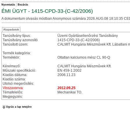
Nyomtatás
Bezárás
ÉMI ÜGYT - 1415-CPD-33-(C-42/2006)
A dokumentum olvasás módban Anonymous számára 2026.AUG.08 18:10:35 CE
Alapadatok
Tanúsítvány típus:
Üzemi Gyártásellenőrzési Tanúsítvány
Tanúsítvány azonosító
1415-CPD-33-(C-42/2006)
Tanúsított üzem:
CALMIT Hungária Mészművek Kft. Lábatlani
Termék kategória:
Termékkör:
Oltatlan kalciumos mész CL 90-Q
Kérelmező:
CALMIT Hungária Mészművek Kft.
Műszaki specifikáció:
EN 459-1:2002
Kiadás dátuma:
2006.11.23
Kiadás száma:
Utolsó megerősítés:
Visszavonva:
2012.09.25
Témafelelős:
Mechanikai TO.
Megjegyzés:
Ugrás a lap tetejére