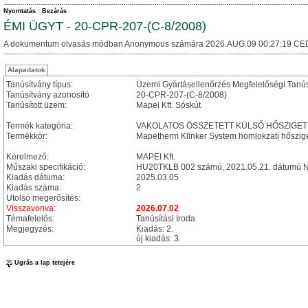
Nyomtatás
Bezárás
ÉMI ÜGYT - 20-CPR-207-(C-8/2008)
A dokumentum olvasás módban Anonymous számára 2026.AUG.09 00:27:19 CE
Alapadatok
Tanúsítvány típus:
Üzemi Gyártásellenőrzés Megfelelőségi Tanú
Tanúsítvány azonosító
20-CPR-207-(C-8/2008)
Tanúsított üzem:
Mapei Kft. Sóskút
Termék kategória:
VAKOLATOS ÖSSZETETT KÜLSŐ HŐSZIGET
Termékkör:
Mapetherm Klinker System homlokzati hőszige
Kérelmező:
MAPEI Kft.
Műszaki specifikáció:
HU20TKLB 002 számú, 2021.05.21. dátumú Ne
Kiadás dátuma:
2025.03.05
Kiadás száma:
2
Utolsó megerősítés:
Visszavonva:
2026.07.02
Témafelelős:
Tanúsítási Iroda
Megjegyzés:
Kiadás: 2.
új kiadás: 3.
Ugrás a lap tetejére