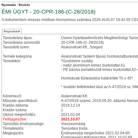
Nyomtatás
Bezárás
ÉMI ÜGYT - 20-CPR-186-(C-28/2018)
A dokumentum olvasás módban Anonymous számára 2026.AUG.07 16:42:05 CE
Alapadatok
Tanúsítvány típus:
Üzemi Gyártásellenőrzés Megfelelőségi Tanú
Tanúsítvány azonosító
20-CPR-186-(C-28/2018)
Tanúsított üzem:
Alukonstrukt Kft., Szeged
Termék kategória:
Alukonstrukt System típusú homlokzatburkolat
Termékkör:
Tűzvédelmi osztály
- natúr alumínium lemez burkolattal A1
- PE bázisú porlakkozott lemez burkolattal A2
Homlokzati tűzterjedési határérték Th ≥ 45*
* további feltételeket lásd az A-47/2018 sz. 
Kérelmező:
Alukonstrukt Kft.
Műszaki specifikáció:
A-47/2018 számú, 2019.09.20. dátumú Nemzet
Kiadás dátuma:
2019.12.14
Kiadás száma:
1
Utolsó megerősítés:
2021.02.04
Felfüggesztve:
2021.10.07
Tanúsítás érvényessége:
Visszavonásig
Témafelelős:
Tanúsitási Iroda
Megjegyzés:
Érvényesség megerősítve 2021.02.04-től
Érvényesség felfüggesztve: 2021.10.07-től