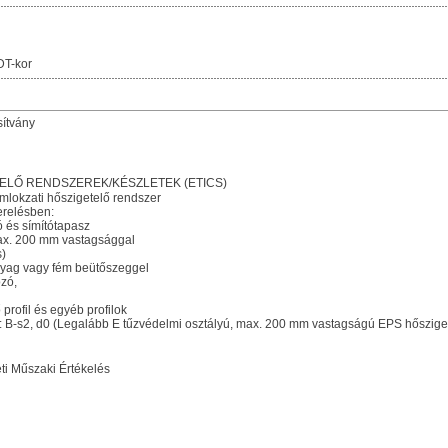
DT-kor
sítvány
ELŐ RENDSZEREK/KÉSZLETEK (ETICS)
mlokzati hőszigetelő rendszer
erelésben:
ó és símítótapasz
max. 200 mm vastagsággal
s)
yag vagy fém beütőszeggel
zó,
 profil és egyéb profilok
: B-s2, d0 (Legalább E tűzvédelmi osztályú, max. 200 mm vastagságú EPS hősziget
i Műszaki Értékelés