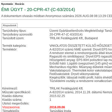
Nyomtatás
Bezárás
ÉMI ÜGYT - 20-CPR-47-(C-63/2014)
A dokumentum olvasás módban Anonymous számára 2026.AUG.08 08:13:29 CE
Alapadatok
Tanúsítvány típus:
Üzemi Gyártásellenőrzés Megfelelőségi Tanú
Tanúsítvány azonosító
20-CPR-47-(C-63/2014)
Tanúsított üzem:
TRILAK Festékgyártó Kft., Budapest
Termék kategória:
VAKOLATOS ÖSSZETETT KÜLSŐ HŐSZIGET
Termékkör:
A-82/2014 számú NMÉ szerinti: Dryvit EPS ho
A rendszer elemei a rendszergazda általi kisz
Ragasztó és simítótapasz: Dryvit EPS ragaszt
Hőszigetelő anyag: EPS 80H polisztirol lap 
Erősítő háló: Lúgálló üvegszövet (145 g/m2-e
Mechanikus rögzítés: Műanyag dűbelek műan
Vakolatalapozó: Thermotek kolor vakolatalapo
Fedővakolatok: Dryvit vékonyvakolat
Kiegészítők: lábazati indító profil, hálós élvédő
Tűzvédelmi osztály a rendszerre vonatkozóan
Kérelmező:
TRILAK Festékgyártó Kft.
Műszaki specifikáció:
A-82/2014 számú, 2014.11.28. dátumú Nemzet
Kiadás dátuma:
2015.02.25
Kiadás száma:
1
Utolsó megerősítés:
Visszavonva:
2016.09.06
Témafelelős:
Tanúsítási Iroda