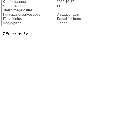
Kiadás dátuma:
2025.10.27
Kiadás száma:
11
Utolsó megerősítés:
Tanúsítás érvényessége:
Visszavonásig
Témafelelős:
Tanúsítási Iroda
Megjegyzés:
Kiadás:11.
Ugrás a lap tetejére