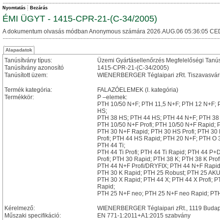
Nyomtatás
Bezárás
ÉMI ÜGYT - 1415-CPR-21-(C-34/2005)
A dokumentum olvasás módban Anonymous számára 2026.AUG.06 05:36:05 CE
Alapadatok
Tanúsítvány típus:
Üzemi Gyártásellenőrzés Megfelelőségi Tanú
Tanúsítvány azonosító
1415-CPR-21-(C-34/2005)
Tanúsított üzem:
WIENERBERGER Téglaipari zRt. Tiszavasvári T
Termék kategória:
FALAZÓELEMEK (I. kategória)
Termékkör:
P –elemek:
PTH 10/50 N+F; PTH 11,5 N+F; PTH 12 N+F; 
HS;
PTH 38 HS; PTH 44 HS; PTH 44 N+F; PTH 
PTH 10/50 N+F Profi; PTH 10/50 N+F Rapid; 
PTH 30 N+F Rapid; PTH 30 HS Profi; PTH 30 
Profi; PTH 44 HS Rapid; PTH 20 N+F; PTH O 3
PTH 44 Ti;
PTH 44 Ti Profi; PTH 44 Ti Rapid; PTH 44 P+D
Profi; PTH 30 Rapid; PTH 38 K; PTH 38 K Prof
PTH 44 N+F Profi/DRYFIX; PTH 44 N+F Rapid
PTH 30 K Rapid; PTH 25 Robust; PTH 25 AKU 
PTH 30 X Rapid; PTH 44 X; PTH 44 X Profi; 
Rapid;
PTH 25 N+F neo; PTH 25 N+F neo Rapid; PTH
Kérelmező:
WIENERBERGER Téglaipari zRt., 1119 Budapest
Műszaki specifikáció:
EN 771-1:2011+A1:2015 szabvány