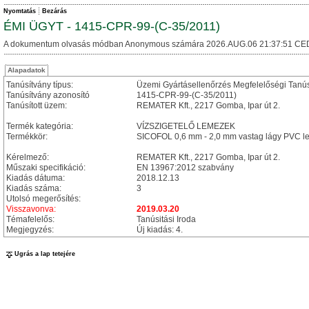
Nyomtatás
Bezárás
ÉMI ÜGYT - 1415-CPR-99-(C-35/2011)
A dokumentum olvasás módban Anonymous számára 2026.AUG.06 21:37:51 CE
Alapadatok
Tanúsítvány típus:
Üzemi Gyártásellenőrzés Megfelelőségi Tanú
Tanúsítvány azonosító
1415-CPR-99-(C-35/2011)
Tanúsított üzem:
REMATER Kft., 2217 Gomba, Ipar út 2.
Termék kategória:
VÍZSZIGETELŐ LEMEZEK
Termékkör:
SICOFOL 0,6 mm - 2,0 mm vastag lágy PVC l
Kérelmező:
REMATER Kft., 2217 Gomba, Ipar út 2.
Műszaki specifikáció:
EN 13967:2012 szabvány
Kiadás dátuma:
2018.12.13
Kiadás száma:
3
Utolsó megerősítés:
Visszavonva:
2019.03.20
Témafelelős:
Tanúsitási Iroda
Megjegyzés:
Új kiadás: 4.
Ugrás a lap tetejére