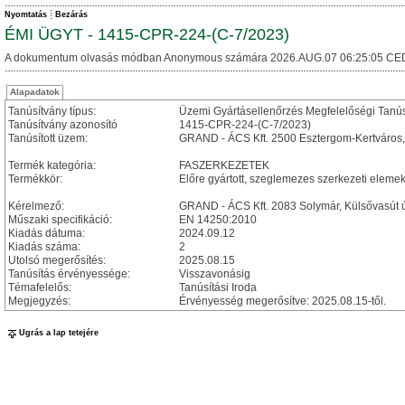
Nyomtatás
Bezárás
ÉMI ÜGYT - 1415-CPR-224-(C-7/2023)
A dokumentum olvasás módban Anonymous számára 2026.AUG.07 06:25:05 CE
Alapadatok
Tanúsítvány típus:
Üzemi Gyártásellenőrzés Megfelelőségi Tanú
Tanúsítvány azonosító
1415-CPR-224-(C-7/2023)
Tanúsított üzem:
GRAND - ÁCS Kft. 2500 Esztergom-Kertváros, 
Termék kategória:
FASZERKEZETEK
Termékkör:
Előre gyártott, szeglemezes szerkezeti eleme
Kérelmező:
GRAND - ÁCS Kft. 2083 Solymár, Külsővasút ú
Műszaki specifikáció:
EN 14250:2010
Kiadás dátuma:
2024.09.12
Kiadás száma:
2
Utolsó megerősítés:
2025.08.15
Tanúsítás érvényessége:
Visszavonásig
Témafelelős:
Tanúsítási Iroda
Megjegyzés:
Érvényesség megerősítve: 2025.08.15-től.
Ugrás a lap tetejére