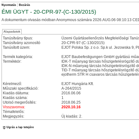
Nyomtatás
Bezárás
ÉMI ÜGYT - 20-CPR-97-(C-130/2015)
A dokumentum olvasás módban Anonymous számára 2026.AUG.06 08:10:13 CE
Alapadatok
Tanúsítvány típus:
Üzemi Gyártásellenőrzés Megfelelőségi Tanú
Tanúsítvány azonosító
20-CPR-97-(C-130/2015)
Tanúsított üzem:
EJOT Polska Sp. z o.o. Sp.k ul. Jezowska 9, 
Termék kategória:
EJOT Baubefestigungen GmbH gyártású műany
Termékkör:
IDK-T műanyag tárcsás hőszigetelésrögzítő 
IDK-N műanyag tárcsás hőszigetelésrögzítő 
TID-T műanyag tárcsás hőszigetelésrögzítő d
ejotherm STR H csavaros tárcsás hűszigetelé
Kérelmező:
EJOT Hungária Kft.
Műszaki specifikáció:
A-264/2015
Kiadás dátuma:
2016.06.06
Kiadás száma:
1
Utolsó megerősítés:
2018.06.25
Visszavonva:
2020.10.16
Témafelelős:
Megjegyzés:
Új kiadás: 2.
Ugrás a lap tetejére