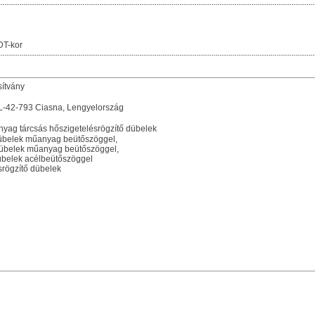
DT-kor
sítvány
PL-42-793 Ciasna, Lengyelország
ag tárcsás hőszigetelésrögzítő dübelek
dübelek műanyag beütőszöggel,
dübelek műanyag beütőszöggel,
übelek acélbeütőszöggel
srögzítő dübelek