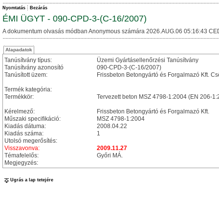
Nyomtatás
Bezárás
ÉMI ÜGYT - 090-CPD-3-(C-16/2007)
A dokumentum olvasás módban Anonymous számára 2026.AUG.06 05:16:43 CE
Alapadatok
Tanúsítvány típus:
Üzemi Gyártásellenőrzési Tanúsítvány
Tanúsítvány azonosító
090-CPD-3-(C-16/2007)
Tanúsított üzem:
Frissbeton Betongyártó és Forgalmazó Kft. C
Termék kategória:
Termékkör:
Tervezett beton MSZ 4798-1:2004 (EN 206-1
Kérelmező:
Frissbeton Betongyártó és Forgalmazó Kft.
Műszaki specifikáció:
MSZ 4798-1:2004
Kiadás dátuma:
2008.04.22
Kiadás száma:
1
Utolsó megerősítés:
Visszavonva:
2009.11.27
Témafelelős:
Győri MÁ.
Megjegyzés:
Ugrás a lap tetejére