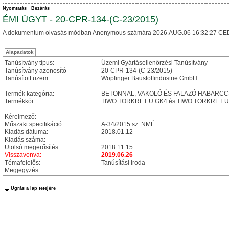
Nyomtatás
Bezárás
ÉMI ÜGYT - 20-CPR-134-(C-23/2015)
A dokumentum olvasás módban Anonymous számára 2026.AUG.06 16:32:27 CE
Alapadatok
Tanúsítvány típus:
Üzemi Gyártásellenőrzési Tanúsítvány
Tanúsítvány azonosító
20-CPR-134-(C-23/2015)
Tanúsított üzem:
Wopfinger Baustoffindustrie GmbH
Termék kategória:
BETONNAL, VAKOLÓ ÉS FALAZÓ HABARC
Termékkör:
TIWO TORKRET U GK4 és TIWO TORKRET U GK8
Kérelmező:
Műszaki specifikáció:
A-34/2015 sz. NMÉ
Kiadás dátuma:
2018.01.12
Kiadás száma:
Utolsó megerősítés:
2018.11.15
Visszavonva:
2019.06.26
Témafelelős:
Tanúsítási Iroda
Megjegyzés:
Ugrás a lap tetejére