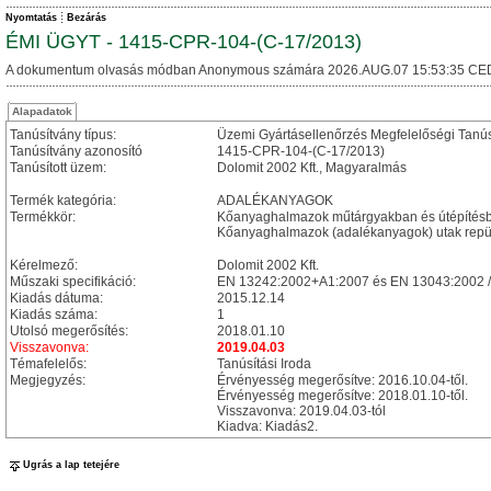
Nyomtatás
Bezárás
ÉMI ÜGYT - 1415-CPR-104-(C-17/2013)
A dokumentum olvasás módban Anonymous számára 2026.AUG.07 15:53:35 CE
Alapadatok
Tanúsítvány típus:
Üzemi Gyártásellenőrzés Megfelelőségi Tanú
Tanúsítvány azonosító
1415-CPR-104-(C-17/2013)
Tanúsított üzem:
Dolomit 2002 Kft., Magyaralmás
Termék kategória:
ADALÉKANYAGOK
Termékkör:
Kőanyaghalmazok műtárgyakban és útépítésbe
Kőanyaghalmazok (adalékanyagok) utak repülő
Kérelmező:
Dolomit 2002 Kft.
Műszaki specifikáció:
EN 13242:2002+A1:2007 és EN 13043:2002 
Kiadás dátuma:
2015.12.14
Kiadás száma:
1
Utolsó megerősítés:
2018.01.10
Visszavonva:
2019.04.03
Témafelelős:
Tanúsítási Iroda
Megjegyzés:
Érvényesség megerősítve: 2016.10.04-től.
Érvényesség megerősítve: 2018.01.10-től.
Visszavonva: 2019.04.03-tól
Kiadva: Kiadás2.
Ugrás a lap tetejére