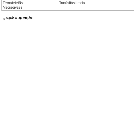
Témafelelős:
Tanúsítási iroda
Megjegyzés:
Ugrás a lap tetejére