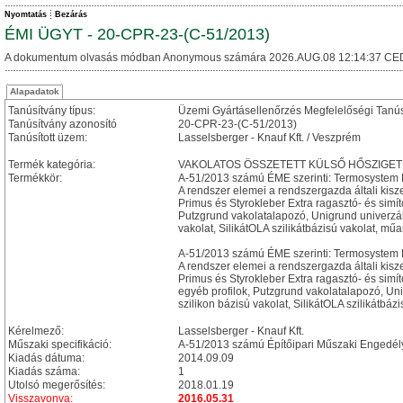
Nyomtatás
Bezárás
ÉMI ÜGYT - 20-CPR-23-(C-51/2013)
A dokumentum olvasás módban Anonymous számára 2026.AUG.08 12:14:37 CE
Alapadatok
Tanúsítvány típus:
Üzemi Gyártásellenőrzés Megfelelőségi Tanú
Tanúsítvány azonosító
20-CPR-23-(C-51/2013)
Tanúsított üzem:
Lasselsberger - Knauf Kft. / Veszprém
Termék kategória:
VAKOLATOS ÖSSZETETT KÜLSŐ HŐSZIGET
Termékkör:
A-51/2013 számú ÉME szerinti: Termosystem 
A rendszer elemei a rendszergazda általi kisz
Primus és Styrokleber Extra ragasztó- és simít
Putzgrund vakolatalapozó, Unigrund univerzáli
vakolat, SilikátOLA szilikátbázisú vakolat, 
A-51/2013 számú ÉME szerinti: Termosystem 
A rendszer elemei a rendszergazda általi kisz
Primus és Styrokleber Extra ragasztó- és simí
egyéb profilok, Putzgrund vakolatalapozó, Uni
szilikon bázisú vakolat, SilikátOLA szilikát
Kérelmező:
Lasselsberger - Knauf Kft.
Műszaki specifikáció:
A-51/2013 számú Építőipari Műszaki Engedél
Kiadás dátuma:
2014.09.09
Kiadás száma:
1
Utolsó megerősítés:
2018.01.19
Visszavonva:
2016.05.31