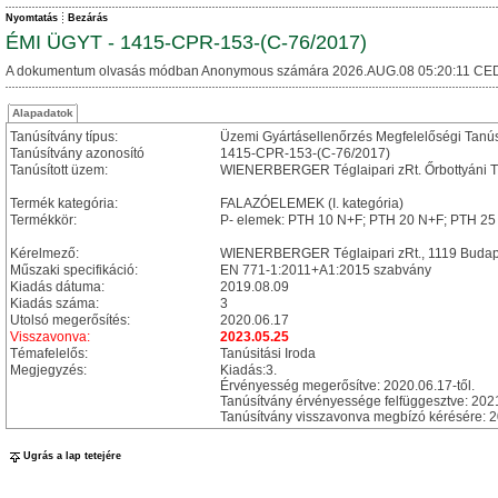
Nyomtatás
Bezárás
ÉMI ÜGYT - 1415-CPR-153-(C-76/2017)
A dokumentum olvasás módban Anonymous számára 2026.AUG.08 05:20:11 CED
Alapadatok
Tanúsítvány típus:
Üzemi Gyártásellenőrzés Megfelelőségi Tanú
Tanúsítvány azonosító
1415-CPR-153-(C-76/2017)
Tanúsított üzem:
WIENERBERGER Téglaipari zRt. Őrbottyáni Té
Termék kategória:
FALAZÓELEMEK (I. kategória)
Termékkör:
P- elemek: PTH 10 N+F; PTH 20 N+F; PTH 25
Kérelmező:
WIENERBERGER Téglaipari zRt., 1119 Budapest
Műszaki specifikáció:
EN 771-1:2011+A1:2015 szabvány
Kiadás dátuma:
2019.08.09
Kiadás száma:
3
Utolsó megerősítés:
2020.06.17
Visszavonva:
2023.05.25
Témafelelős:
Tanúsitási Iroda
Megjegyzés:
Kiadás:3.
Érvényesség megerősítve: 2020.06.17-től.
Tanúsítvány érvényessége felfüggesztve: 2021
Tanúsítvány visszavonva megbízó kérésére: 2
Ugrás a lap tetejére