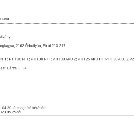
T-kor
sítvány
glagyár, 2162 Őrbottyán, Fő út 213-217.
 N+F; PTH 30 N+F; PTH 38 N+F; PTH 30 AKU Z; PTH 25 AKU HT; PTH 30 AKU Z P
, Bártfai u. 34.
.04.30-tól megbízó kérésére.
023.05.25-től.