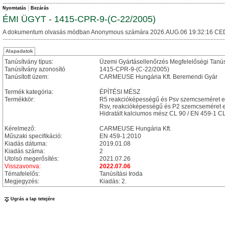
Nyomtatás
Bezárás
ÉMI ÜGYT - 1415-CPR-9-(C-22/2005)
A dokumentum olvasás módban Anonymous számára 2026.AUG.06 19:32:16 CE
Alapadatok
Tanúsítvány típus:
Üzemi Gyártásellenőrzés Megfelelőségi Tanú
Tanúsítvány azonosító
1415-CPR-9-(C-22/2005)
Tanúsított üzem:
CARMEUSE Hungária Kft. Beremendi Gyár
Termék kategória:
ÉPÍTÉSI MÉSZ
Termékkör:
R5 reakcióképességű és Psv szemcseméret elo
Rsv, reakcióképességű és P2 szemcseméret el
Hidratált kalciumos mész CL 90 / EN 459-1 C
Kérelmező:
CARMEUSE Hungária Kft.
Műszaki specifikáció:
EN 459-1:2010
Kiadás dátuma:
2019.01.08
Kiadás száma:
2
Utolsó megerősítés:
2021.07.26
Visszavonva:
2022.07.06
Témafelelős:
Tanúsítási Iroda
Megjegyzés:
Kiadás: 2.
Ugrás a lap tetejére