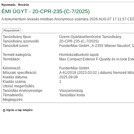
Nyomtatás
Bezárás
ÉMI ÜGYT - 20-CPR-235-(C-7/2025)
A dokumentum olvasás módban Anonymous számára 2026.AUG.07 17:11:57 CED
Alapadatok
Tanúsítvány típus:
Üzemi Gyártásellenőrzési Tanúsítvány
Tanúsítvány azonosító
20-CPR-235-(C-7/2025)
Tanúsított üzem:
FunderMax GmbH., A-2355 Wiener Neudorf, I
Termék kategória:
Homlokzatburkoló lapok
Termékkör:
Max Compact Exterior F-Quality és m.look Exte
Kérelmező:
FunderMax GmbH.
Műszaki specifikáció:
A-61/2018 (2023.03.02.) dátumú Nemzeti Műs
Kiadás dátuma:
2025.09.08
Kiadás száma:
1
Utolsó megerősítés:
Tanúsítás érvényessége:
Visszavonásig
Témafelelős:
Tanúsítási Iroda
Megjegyzés:
Ugrás a lap tetejére