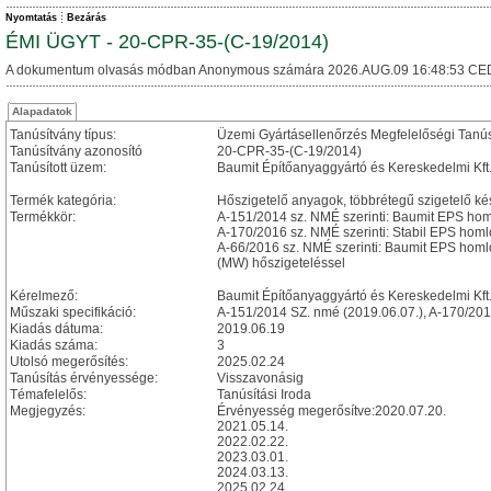
Nyomtatás
Bezárás
ÉMI ÜGYT - 20-CPR-35-(C-19/2014)
A dokumentum olvasás módban Anonymous számára 2026.AUG.09 16:48:53 CE
Alapadatok
Tanúsítvány típus:
Üzemi Gyártásellenőrzés Megfelelőségi Tanú
Tanúsítvány azonosító
20-CPR-35-(C-19/2014)
Tanúsított üzem:
Baumit Építőanyaggyártó és Kereskedelmi Kf
Termék kategória:
Hőszigetelő anyagok, többrétegű szigetelő ké
Termékkör:
A-151/2014 sz. NMÉ szerinti: Baumit EPS hom
A-170/2016 sz. NMÉ szerinti: Stabil EPS homl
A-66/2016 sz. NMÉ szerinti: Baumit EPS homl
(MW) hőszigeteléssel
Kérelmező:
Baumit Építőanyaggyártó és Kereskedelmi Kft
Műszaki specifikáció:
A-151/2014 SZ. nmé (2019.06.07.), A-170/201
Kiadás dátuma:
2019.06.19
Kiadás száma:
3
Utolsó megerősítés:
2025.02.24
Tanúsítás érvényessége:
Visszavonásig
Témafelelős:
Tanúsítási Iroda
Megjegyzés:
Érvényesség megerősítve:2020.07.20.
2021.05.14.
2022.02.22.
2023.03.01.
2024.03.13.
2025.02.24.