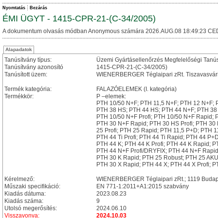
Nyomtatás
Bezárás
ÉMI ÜGYT - 1415-CPR-21-(C-34/2005)
A dokumentum olvasás módban Anonymous számára 2026.AUG.08 18:49:23 CE
Alapadatok
Tanúsítvány típus:
Üzemi Gyártásellenőrzés Megfelelőségi Tanú
Tanúsítvány azonosító
1415-CPR-21-(C-34/2005)
Tanúsított üzem:
WIENERBERGER Téglaipari zRt. Tiszavasvári T
Termék kategória:
FALAZÓELEMEK (I. kategória)
Termékkör:
P –elemek:
PTH 10/50 N+F; PTH 11,5 N+F; PTH 12 N+F; P
PTH 38 HS; PTH 44 HS; PTH 44 N+F; PTH 
PTH 10/50 N+F Profi; PTH 10/50 N+F Rapid; 
PTH 30 N+F Rapid; PTH 30 HS Profi; PTH 30 
25 Profi; PTH 25 Rapid; PTH 11,5 P+D; PTH 11
PTH 44 Ti Profi; PTH 44 Ti Rapid; PTH 44 P+D
PTH 44 K; PTH 44 K Profi; PTH 44 K Rapid; PT
PTH 44 N+F Profi/DRYFIX; PTH 44 N+F Rapid
PTH 30 K Rapid; PTH 25 Robust; PTH 25 AKU 
PTH 30 X Rapid; PTH 44 X; PTH 44 X Profi;
Kérelmező:
WIENERBERGER Téglaipari zRt.; 1119 Budapest
Műszaki specifikáció:
EN 771-1:2011+A1:2015 szabvány
Kiadás dátuma:
2023.08.23
Kiadás száma:
9
Utolsó megerősítés:
2024.06.10
Visszavonva:
2024.10.03