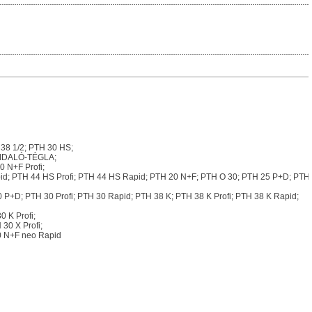
38 1/2; PTH 30 HS;
HIDALÓ-TÉGLA;
0 N+F Profi;
pid; PTH 44 HS Profi; PTH 44 HS Rapid; PTH 20 N+F; PTH O 30; PTH 25 P+D; PTH
30 P+D; PTH 30 Profi; PTH 30 Rapid; PTH 38 K; PTH 38 K Profi; PTH 38 K Rapid;
 K Profi;
30 X Profi;
0 N+F neo Rapid