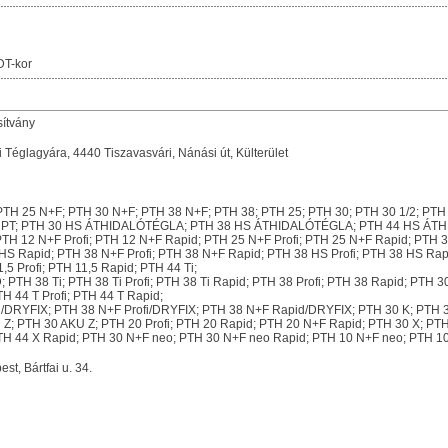
DT-kor
sítvány
églagyára, 4440 Tiszavasvári, Nánási út, Külterület
TH 25 N+F; PTH 30 N+F; PTH 38 N+F; PTH 38; PTH 25; PTH 30; PTH 30 1/2; PTH 
38 PT; PTH 30 HS ÁTHIDALÓTÉGLA; PTH 38 HS ÁTHIDALÓTÉGLA; PTH 44 HS ÁT
PTH 12 N+F Profi; PTH 12 N+F Rapid; PTH 25 N+F Profi; PTH 25 N+F Rapid; PTH 3
HS Rapid; PTH 38 N+F Profi; PTH 38 N+F Rapid; PTH 38 HS Profi; PTH 38 HS Ra
,5 Profi; PTH 11,5 Rapid; PTH 44 Ti;
; PTH 38 Ti; PTH 38 Ti Profi; PTH 38 Ti Rapid; PTH 38 Profi; PTH 38 Rapid; PTH 
H 44 T Profi; PTH 44 T Rapid;
/DRYFIX; PTH 38 N+F Profi/DRYFIX; PTH 38 N+F Rapid/DRYFIX; PTH 30 K; PTH 30
Z; PTH 30 AKU Z; PTH 20 Profi; PTH 20 Rapid; PTH 20 N+F Rapid; PTH 30 X; PTH 
 PTH 44 X Rapid; PTH 30 N+F neo; PTH 30 N+F neo Rapid; PTH 10 N+F neo; PTH 1
, Bártfai u. 34.