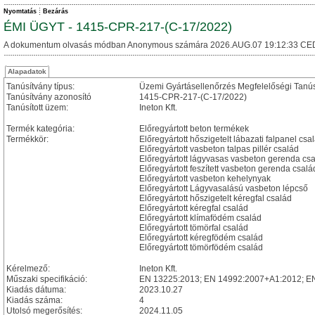
Nyomtatás
Bezárás
ÉMI ÜGYT - 1415-CPR-217-(C-17/2022)
A dokumentum olvasás módban Anonymous számára 2026.AUG.07 19:12:33 CE
Alapadatok
Tanúsítvány típus:
Üzemi Gyártásellenőrzés Megfelelőségi Tanú
Tanúsítvány azonosító
1415-CPR-217-(C-17/2022)
Tanúsított üzem:
Ineton Kft.
Termék kategória:
Előregyártott beton termékek
Termékkör:
Előregyártott hőszigetelt lábazati falpanel csa
Előregyártott vasbeton talpas pillér család
Előregyártott lágyvasas vasbeton gerenda cs
Előregyártott feszített vasbeton gerenda csalá
Előregyártott vasbeton kehelynyak
Előregyártott Lágyvasalású vasbeton lépcső
Előregyártott hőszigetelt kéregfal család
Előregyártott kéregfal család
Előregyártott klímafödém család
Előregyártott tömörfal család
Előregyártott kéregfödém család
Előregyártott tömörfödém család
Kérelmező:
Ineton Kft.
Műszaki specifikáció:
EN 13225:2013; EN 14992:2007+A1:2012; E
Kiadás dátuma:
2023.10.27
Kiadás száma:
4
Utolsó megerősítés:
2024.11.05