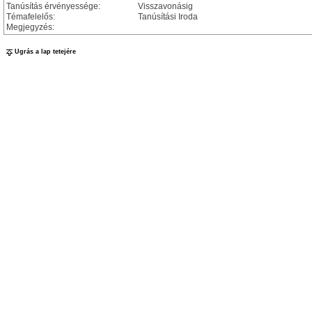
Tanúsítás érvényessége:
Visszavonásig
Témafelelős:
Tanúsítási Iroda
Megjegyzés:
Ugrás a lap tetejére