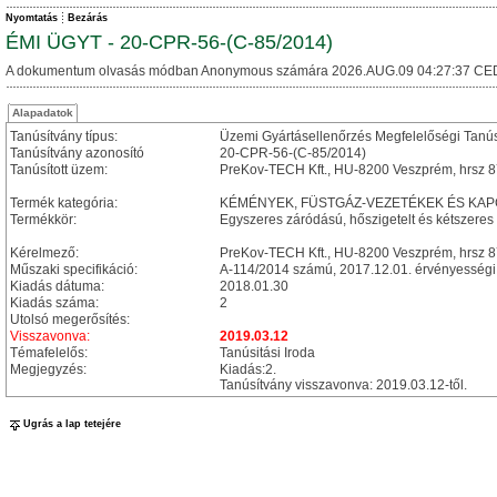
Nyomtatás
Bezárás
ÉMI ÜGYT - 20-CPR-56-(C-85/2014)
A dokumentum olvasás módban Anonymous számára 2026.AUG.09 04:27:37 CE
Alapadatok
Tanúsítvány típus:
Üzemi Gyártásellenőrzés Megfelelőségi Tanú
Tanúsítvány azonosító
20-CPR-56-(C-85/2014)
Tanúsított üzem:
PreKov-TECH Kft., HU-8200 Veszprém, hrsz 8
Termék kategória:
KÉMÉNYEK, FÜSTGÁZ-VEZETÉKEK ÉS KA
Termékkör:
Egyszeres záródású, hőszigetelt és kétszeres z
Kérelmező:
PreKov-TECH Kft., HU-8200 Veszprém, hrsz 8
Műszaki specifikáció:
A-114/2014 számú, 2017.12.01. érvényességi 
Kiadás dátuma:
2018.01.30
Kiadás száma:
2
Utolsó megerősítés:
Visszavonva:
2019.03.12
Témafelelős:
Tanúsitási Iroda
Megjegyzés:
Kiadás:2.
Tanúsítvány visszavonva: 2019.03.12-től.
Ugrás a lap tetejére