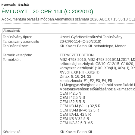
Nyomtatás
Bezárás
ÉMI ÜGYT - 20-CPR-114-(C-20/2010)
A dokumentum olvasás módban Anonymous számára 2026.AUG.07 15:55:18 CE
Alapadatok
Tanúsítvány típus:
Üzemi Gyártásellenőrzési Tanúsítvány
Tanúsítvány azonosító
20-CPR-114-(C-20/2010)
Tanúsított üzem:
KK Kavics Beton Kft. betontelepe, Monor
Termék kategória:
TERVEZETT BETON
Termékkör:
MSZ 4798:2016; MSZ 4798:2016/1M:2017; MS
szilárdsági osztályok: C8/10, C12/15, C16/20
környezeti osztályok1): X0, X0b(H), X0v(H),
XV3(H), XK1(H), XK2(H)
Dmax: 8, 16, 24, 32
konzisztencia: F1, F2, F3, F4, F5
1) Megegyezőségben a műszaki specifikáció F
A betonkeverékek előállításához alkalmazott c
CEM I 42,5 N
CEM I 42,5 N-S
CEM I 32,5 R-S
CEM II/B-M (V-LL) 32,5 R
CEM II/B-M (P-V) 32,5 R
CEM II/A-LL 42,5 R
CEM II/B-V 32,5 R
CEM III/A 32,5 R-MS
Kérelmező:
KK Kavics Beton Kft.