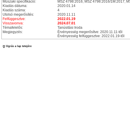
Műszaki specifikáció:
MSZ 4798:2016; MSZ 4798:2016/1M:2017; M
Kiadás dátuma:
2020.01.14
Kiadás száma:
4
Utolsó megerősítés:
2020.11.11
Felfüggesztve:
2022.01.19
Visszavonva:
2024.07.01
Témafelelős:
Tanúsitási Iroda
Megjegyzés:
Érvényesség megerősítve: 2020.11.11-től
Érvényesség felfüggesztve: 2022.01.19-től
Ugrás a lap tetejére