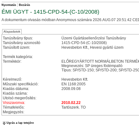
Nyomtatás
Bezárás
ÉMI ÜGYT - 1415-CPD-54-(C-10/2008)
A dokumentum olvasás módban Anonymous számára 2026.AUG.07 20:51:42 CE
Alapadatok
Tanúsítvány típus:
Üzemi Gyártásellenőrzési Tanúsítvány
Tanúsítvány azonosító
1415-CPD-54-(C-10/2008)
Tanúsított üzem:
Hevesbeton Kft., Hevesi gyártó üzem
Termék kategória:
Termékkör:
ELŐREGYÁRTOTT NORMÁLBETON TERMÉKEK
Megnevezés: SP üreges födémpalló
Típus: SP/STD-150; SP/STD-200; SP/STD-25
Kérelmező:
Hevesbeton Kft.
Műszaki specifikáció:
EN 1168:2005
Kiadás dátuma:
2008.09.08
Kiadás száma:
Utolsó megerősítés:
Visszavonva:
2010.02.22
Témafelelős:
Tartószerk. TO
Megjegyzés:
Ugrás a lap tetejére