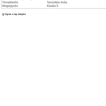
Témafelelős:
Tanúsítási Iroda
Megjegyzés:
Kiadás:5.
Ugrás a lap tetejére