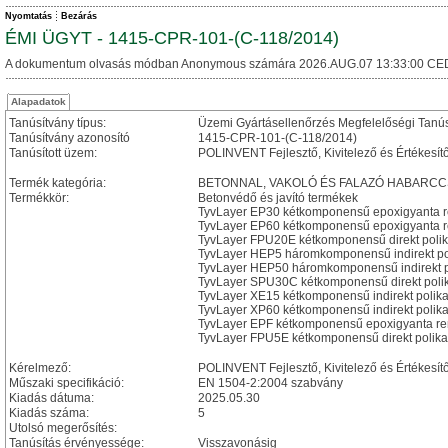
Nyomtatás
Bezárás
ÉMI ÜGYT - 1415-CPR-101-(C-118/2014)
A dokumentum olvasás módban Anonymous számára 2026.AUG.07 13:33:00 CE
Alapadatok
Tanúsítvány típus:
Üzemi Gyártásellenőrzés Megfelelőségi Tanú
Tanúsítvány azonosító
1415-CPR-101-(C-118/2014)
Tanúsított üzem:
POLINVENT Fejlesztő, Kivitelező és Értékesítő
Termék kategória:
BETONNAL, VAKOLÓ ÉS FALAZÓ HABARC
Termékkör:
Betonvédő és javító termékek
TyvLayer EP30 kétkomponensű epoxigyanta 
TyvLayer EP60 kétkomponensű epoxigyanta 
TyvLayer FPU20E kétkomponensű direkt poli
TyvLayer HEP5 háromkomponensű indirekt pol
TyvLayer HEP50 háromkomponensű indirekt po
TyvLayer SPU30C kétkomponensű direkt poli
TyvLayer XE15 kétkomponensű indirekt polik
TyvLayer XP60 kétkomponensű indirekt polik
TyvLayer EPF kétkomponensű epoxigyanta re
TyvLayer FPU5E kétkomponensű direkt polika
Kérelmező:
POLINVENT Fejlesztő, Kivitelező és Értékesítő
Műszaki specifikáció:
EN 1504-2:2004 szabvány
Kiadás dátuma:
2025.05.30
Kiadás száma:
5
Utolsó megerősítés:
Tanúsítás érvényessége:
Visszavonásig