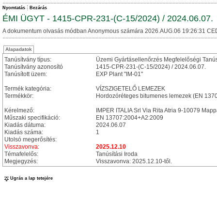
Nyomtatás
Bezárás
ÉMI ÜGYT - 1415-CPR-231-(C-15/2024) / 2024.06.07.
A dokumentum olvasás módban Anonymous számára 2026.AUG.06 19:26:31 CE
Alapadatok
Tanúsítvány típus:
Üzemi Gyártásellenőrzés Megfelelőségi Tanú
Tanúsítvány azonosító
1415-CPR-231-(C-15/2024) / 2024.06.07.
Tanúsított üzem:
EXP Plant "IM-01"
Termék kategória:
VÍZSZIGETELŐ LEMEZEK
Termékkör:
Hordozóréteges bitumenes lemezek (EN 137
Kérelmező:
IMPER ITALIA Srl Via Rita Atria 9-10079 Mappa
Műszaki specifikáció:
EN 13707:2004+A2:2009
Kiadás dátuma:
2024.06.07
Kiadás száma:
1
Utolsó megerősítés:
Visszavonva:
2025.12.10
Témafelelős:
Tanúsítási Iroda
Megjegyzés:
Visszavonva: 2025.12.10-től.
Ugrás a lap tetejére