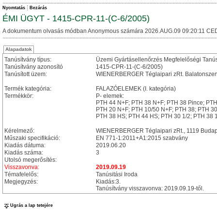
Nyomtatás
Bezárás
ÉMI ÜGYT - 1415-CPR-11-(C-6/2005)
A dokumentum olvasás módban Anonymous számára 2026.AUG.09 09:20:11 CED
Alapadatok
Tanúsítvány típus:
Üzemi Gyártásellenőrzés Megfelelőségi Tanú
Tanúsítvány azonosító
1415-CPR-11-(C-6/2005)
Tanúsított üzem:
WIENERBERGER Téglaipari zRt. Balatonszentgy
Termék kategória:
FALAZÓELEMEK (I. kategória)
Termékkör:
P- elemek:
PTH 44 N+F; PTH 38 N+F; PTH 38 Pince; PTH
PTH 20 N+F; PTH 10/50 N+F; PTH 38; PTH 30
PTH 38 HS; PTH 44 HS; PTH 30 1/2; PTH 38 1
Kérelmező:
WIENERBERGER Téglaipari zRt., 1119 Budapest
Műszaki specifikáció:
EN 771-1:2011+A1:2015 szabvány
Kiadás dátuma:
2019.06.20
Kiadás száma:
3
Utolsó megerősítés:
Visszavonva:
2019.09.19
Témafelelős:
Tanúsitási Iroda
Megjegyzés:
Kiadás:3.
Tanúsítvány visszavonva: 2019.09.19-től.
Ugrás a lap tetejére