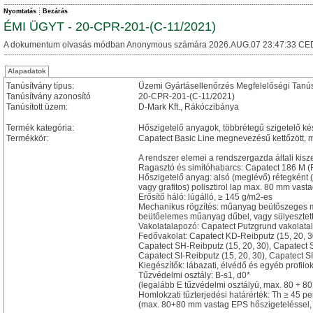
Nyomtatás
Bezárás
ÉMI ÜGYT - 20-CPR-201-(C-11/2021)
A dokumentum olvasás módban Anonymous számára 2026.AUG.07 23:47:33 CE
Alapadatok
Tanúsítvány típus:
Üzemi Gyártásellenőrzés Megfelelőségi Tanú
Tanúsítvány azonosító
20-CPR-201-(C-11/2021)
Tanúsított üzem:
D-Mark Kft., Rákóczibánya
Termék kategória:
Hőszigetelő anyagok, többrétegű szigetelő ké
Termékkör:
Capatect Basic Line megnevezésű kettőzött, m
A rendszer elemei a rendszergazda általi kisz
Ragasztó és simítóhabarcs: Capatect 186 M (
Hőszigetelő anyag: alsó (meglévő) rétegként (
vagy grafitos) polisztirol lap max. 80 mm va
Erősítő háló: lúgálló, ≥ 145 g/m2-es
Mechanikus rögzítés: műanyag beütőszeges 
beütőelemes műanyag dűbel, vagy sülyesztet
Vakolatalapozó: Capatect Putzgrund vakolata
Fedővakolat: Capatect KD-Reibputz (15, 20, 30
Capatect SH-Reibputz (15, 20, 30), Capatect S
Capatect SI-Reibputz (15, 20, 30), Capatect SI
Kiegészítők: lábazati, élvédő és egyéb profilo
Tűzvédelmi osztály: B-s1, d0*
(legalább E tűzvédelmi osztályú, max. 80 + 8
Homlokzati tűzterjedési határérték: Th ≥ 45 pe
(max. 80+80 mm vastag EPS hőszigeteléssel, 