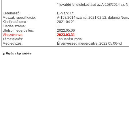
* további feltételeket lásd az A-158/2014 sz.
Kérelmező:
D-Mark Kft.
Műszaki specifikáció:
A-158/2014 számú, 2021.02.12. dátumú Nemze
Kiadás dátuma:
2021.04.21
Kiadás száma:
1
Utolsó megerősítés:
2022.05.06
Visszavonva:
2023.03.31
Témafelelős:
Tanúsitási Iroda
Megjegyzés:
Érvényesség megerősítve: 2022.05.06-tól
Ugrás a lap tetejére