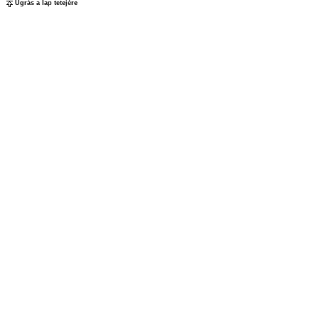
Ugrás a lap tetejére