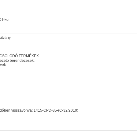
DT-kor
sítvány
PCSOLÓDÓ TERMÉKEK
vezető berendezések:
övek
yidőben visszavonva: 1415-CPD-85-(C-32/2010)