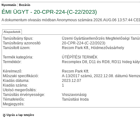
Nyomtatás
Bezárás
ÉMI ÜGYT - 20-CPR-224-(C-22/2023)
A dokumentum olvasás módban Anonymous számára 2026.AUG.06 13:57:44 CE
Alapadatok
Tanúsítvány típus:
Üzemi Gyártásellenőrzés Megfelelőségi Tanú
Tanúsítvány azonosító
20-CPR-224-(C-22/2023)
Tanúsított üzem:
Recom Park Kft., Hódmezővásárhely
Termék kategória:
ÚTÉPÍTÉSI TERMÉK
Termékkör:
Recomplex D8, D11 és RD8, RD11 hideg káty
Kérelmező:
Recom Park Kft.
Műszaki specifikáció:
A-13/2017 számú, 2022.12.08. dátumú Nemzet
Kiadás dátuma:
2023.12.07
Kiadás száma:
1
Utolsó megerősítés:
Tanúsítás érvényessége:
Visszavonásig
Témafelelős:
Tanúsitási Iroda
Megjegyzés:
Ugrás a lap tetejére