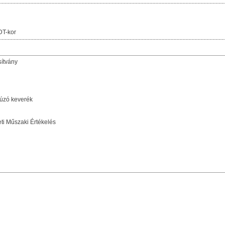
DT-kor
sítvány
úzó keverék
i Műszaki Értékelés