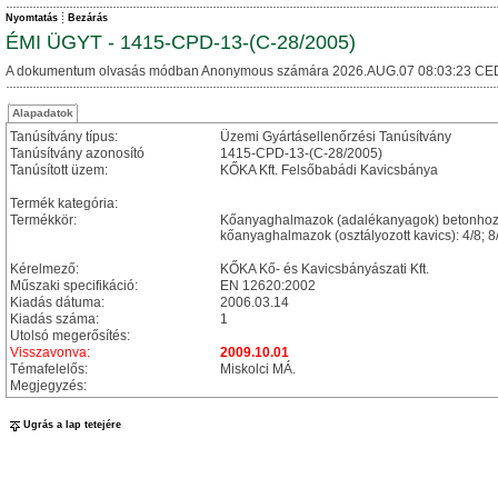
Nyomtatás
Bezárás
ÉMI ÜGYT - 1415-CPD-13-(C-28/2005)
A dokumentum olvasás módban Anonymous számára 2026.AUG.07 08:03:23 CE
Alapadatok
Tanúsítvány típus:
Üzemi Gyártásellenőrzési Tanúsítvány
Tanúsítvány azonosító
1415-CPD-13-(C-28/2005)
Tanúsított üzem:
KŐKA Kft. Felsőbabádi Kavicsbánya
Termék kategória:
Termékkör:
Kőanyaghalmazok (adalékanyagok) betonhoz: 
kőanyaghalmazok (osztályozott kavics): 4/8; 
Kérelmező:
KŐKA Kő- és Kavicsbányászati Kft.
Műszaki specifikáció:
EN 12620:2002
Kiadás dátuma:
2006.03.14
Kiadás száma:
1
Utolsó megerősítés:
Visszavonva:
2009.10.01
Témafelelős:
Miskolci MÁ.
Megjegyzés:
Ugrás a lap tetejére