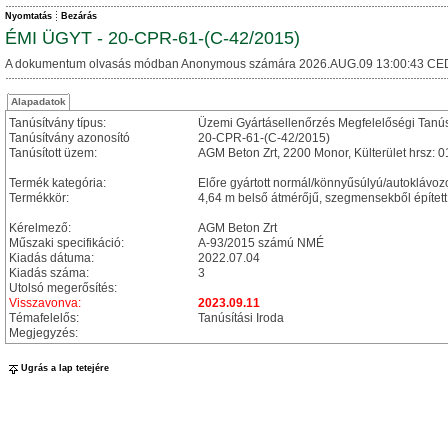
Nyomtatás
Bezárás
ÉMI ÜGYT - 20-CPR-61-(C-42/2015)
A dokumentum olvasás módban Anonymous számára 2026.AUG.09 13:00:43 CE
Alapadatok
Tanúsítvány típus:
Üzemi Gyártásellenőrzés Megfelelőségi Tanú
Tanúsítvány azonosító
20-CPR-61-(C-42/2015)
Tanúsított üzem:
AGM Beton Zrt, 2200 Monor, Külterület hrsz: 
Termék kategória:
Előre gyártott normál/könnyűsúlyú/autoklávoz
Termékkör:
4,64 m belső átmérőjű, szegmensekből épített
Kérelmező:
AGM Beton Zrt
Műszaki specifikáció:
A-93/2015 számú NMÉ
Kiadás dátuma:
2022.07.04
Kiadás száma:
3
Utolsó megerősítés:
Visszavonva:
2023.09.11
Témafelelős:
Tanúsítási Iroda
Megjegyzés:
Ugrás a lap tetejére