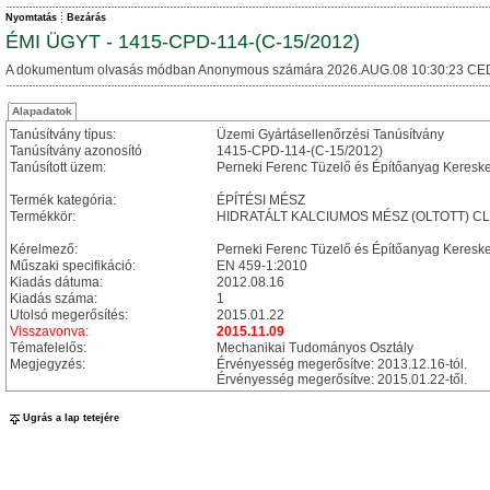
Nyomtatás
Bezárás
ÉMI ÜGYT - 1415-CPD-114-(C-15/2012)
A dokumentum olvasás módban Anonymous számára 2026.AUG.08 10:30:23 CE
Alapadatok
Tanúsítvány típus:
Üzemi Gyártásellenőrzési Tanúsítvány
Tanúsítvány azonosító
1415-CPD-114-(C-15/2012)
Tanúsított üzem:
Perneki Ferenc Tüzelő és Építőanyag Keres
Termék kategória:
ÉPÍTÉSI MÉSZ
Termékkör:
HIDRATÁLT KALCIUMOS MÉSZ (OLTOTT) CL
Kérelmező:
Perneki Ferenc Tüzelő és Építőanyag Keresk
Műszaki specifikáció:
EN 459-1:2010
Kiadás dátuma:
2012.08.16
Kiadás száma:
1
Utolsó megerősítés:
2015.01.22
Visszavonva:
2015.11.09
Témafelelős:
Mechanikai Tudományos Osztály
Megjegyzés:
Érvényesség megerősítve: 2013.12.16-tól.
Érvényesség megerősítve: 2015.01.22-től.
Ugrás a lap tetejére